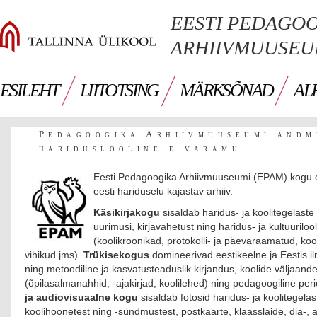
EESTI PEDAGO
ARHIIVMUUSE
ESILEHT
LIITOTSING
MÄRKSÕNAD
AL
Pedagoogika Arhiivmuuseumi andm
hariduslooline e-varamu
Eesti Pedagoogika Arhiivmuuseumi (EPAM) kogu 
eesti hariduselu kajastav arhiiv.
Käsikirjakogu
sisaldab haridus- ja koolitegelaste
uurimusi, kirjavahetust ning haridus- ja kultuurilooli
(koolikroonikad, protokolli- ja päevaraamatud, koo
vihikud jms).
Trükisekogus
domineerivad eestikeelne ja Eestis 
ning metoodiline ja kasvatusteaduslik kirjandus, koolide väljaand
(õpilasalmanahhid, -ajakirjad, koolilehed) ning pedagoogiline per
ja audiovisuaalne kogu
sisaldab fotosid haridus- ja koolitegelas
koolihoonetest ning -sündmustest, postkaarte, klaasslaide, dia-, a