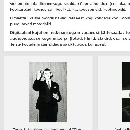
videomaterjale.
Esemekogu
sisaldab õppevahendeid (seinakaardi
koolitarbeid, koolide sümboolikat, käsitööesemeid, koolimööblit.
Omaette üksuse moodustavad väliseesti kogukondade kooli loomi
puudutavad materjalid.
Digitaalsel kujul on hetkeseisuga e-varamust kättesaadav fo
audiovisuaalse kogu materjal (fotod, filmid, slaidid, osaliselt 
Teiste kogude materjalidega saab tutvuda kohapeal.
Tartu 8. Keskkooli kirjandusringi "Tipa-
Vabarii