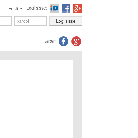
Logi sisse:
Eesti
Logi sisse
Jaga: