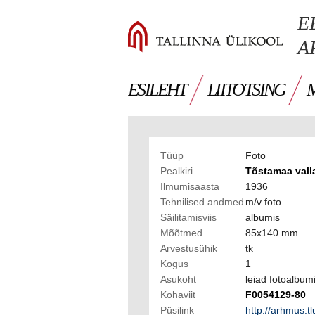
E
A
ESILEHT
LIITOTSING
Tüüp
Foto
Pealkiri
Tõstamaa vall
Ilmumisaasta
1936
Tehnilised andmed
m/v foto
Säilitamisviis
albumis
Mõõtmed
85x140 mm
Arvestusühik
tk
Kogus
1
Asukoht
leiad fotoalbum
Kohaviit
F0054129-80
Püsilink
http://arhmus.