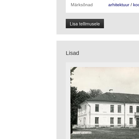
Märksõnad
arhitektuur
/
koo
Lisa tellimusele
Lisad