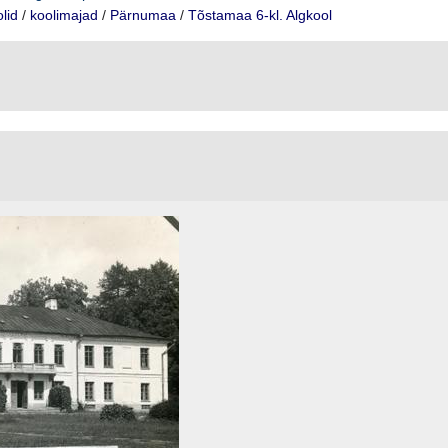
lid
/
koolimajad
/
Pärnumaa
/
Tõstamaa 6-kl. Algkool