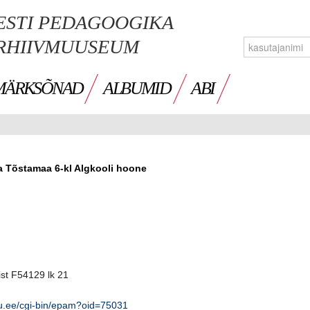
ESTI PEDAGOOGIKA
RHIIVMUUSEUM
MÄRKSÕNAD
ALBUMID
ABI
a Tõstamaa 6-kl Algkooli hoone
ist F54129 lk 21
tlu.ee/cgi-bin/epam?oid=75031