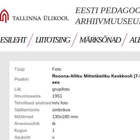
EESTI PEDAGO
ARHIIVMUUSE
ESILEHT
LIITOTSING
MÄRKSÕNAD
AL
Tüüp
Foto
Roosna-Alliku Mittetäieliku Keskkooli (7-
Pealkiri
ees
Liik
grupifoto
Ilmumisaasta
1951
Tehnilised andmed
m/v foto
Säilitamisviis
ümbrikus
Mõõtmed
130x180 mm
Arvestusühik
tk
Kogus
1
Asukoht
v