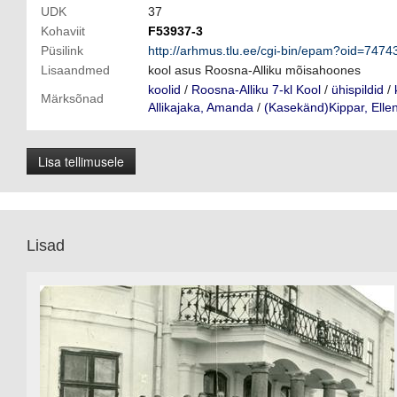
UDK
37
Kohaviit
F53937-3
Püsilink
http://arhmus.tlu.ee/cgi-bin/epam?oid=7474
Lisaandmed
kool asus Roosna-Alliku mõisahoones
koolid
/
Roosna-Alliku 7-kl Kool
/
ühispildid
/
Märksõnad
Allikajaka, Amanda
/
(Kasekänd)Kippar, Elle
Lisa tellimusele
Lisad