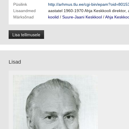
Püsilink
http://arhmus.tlu.ee/cgi-bin/epam?oid=8015
Lisaandmed
aastatel 1960-1970 Ahja Keskkooli direktor,
Märksõnad
koolid
/
Suure-Jaani Keskkool
/
Ahja Keskkoo
Lisa tellimusele
Lisad