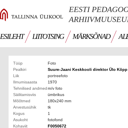
EESTI PEDAGO
ARHIIVMUUSE
ESILEHT
LIITOTSING
MÄRKSÕNAD
AL
Tüüp
Foto
Pealkiri
Suure-Jaani Keskkooli direktor Ülo Kõpp
Liik
portreefoto
Ilmumisaasta
1970
Tehnilised andmed
m/v foto
Säilitamisviis
ümbrikus
Mõõtmed
180x240 mm
Arvestusühik
tk
Kogus
1
Asukoht
fotofond
Kohaviit
F0050672