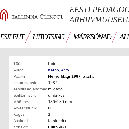
EESTI PEDAGO
ARHIIVMUUSE
ESILEHT
LIITOTSING
MÄRKSÕNAD
AL
Tüüp
Foto
Autor
Kärbo, Aivo
Pealkiri
Heino Mägi 1987. aastal
Ilmumisaasta
1987
Tehnilised andmed
m/v foto
Säilitamisviis
ümbrikus
Mõõtmed
130x180 mm
Arvestusühik
tk
Kogus
1
Asukoht
fotofondis
Kohaviit
F0056021