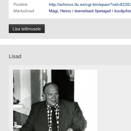
Püsilink
http://arhmus.tlu.ee/cgi-bin/epam?oid=8226
Märksõnad
Mägi, Heino
/
teenelised õpetajad
/
koolijuhi
Lisa tellimusele
Lisad