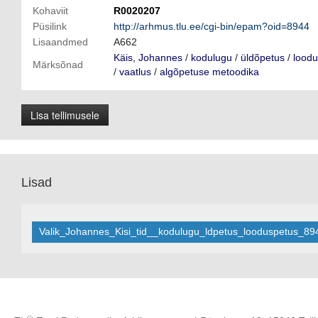
Kohaviit
R0020207
Püsilink
http://arhmus.tlu.ee/cgi-bin/epam?oid=8944
Lisaandmed
A662
Käis, Johannes
/
kodulugu
/
üldõpetus
/
lood
Märksõnad
/
vaatlus
/
algõpetuse metoodika
Lisa tellimusele
Lisad
Valik_Johannes_Kisi_tid__kodulugu_ldpetus_looduspetus_89