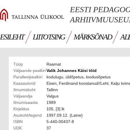
EESTI PEDAGO
ARHIIVMUUSE
ESILEHT
LIITOTSING
MÄRKSÕNAD
AL
Tüüp
Raamat
Väljaande pealkiri
Valik Johannes Käisi töid
Paralleelpealkiri
kodulugu, üldõpetus, loodusõpetus
Kaasautorid
Eisen, Ferdinand koostanud//Leht, Kalju toi
Ilmumiskoht
Tallinn
Väljaandja
Valgus
Ilmumisaasta
1989
Kirjeldus
105, [3] lk
Asukoht/legend
1997.09.12. {Laine}
ISBN
5-440-00437-8
UDK
37