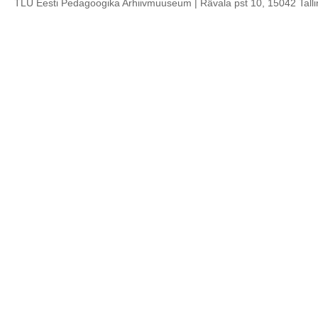
TLÜ Eesti Pedagoogika Arhiivmuuseum | Rävala pst 10, 15042 Talli